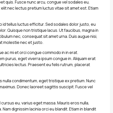
eet quis. Fusce nunc arcu, congue vel sodales eu,
 ut elit nec lectus pretium luctus vitae sit amet est. Etiam
 id tellus luctus efficitur. Sed sodales dolor justo, eu
lor. Quisque non tristique lacus. Ut faucibus, magna in
tibulum nec, consequat sit amet urna. Duis augue nisi,
at molestie nec et justo.
sque ac mi et orci congue commodo in in erat.
em purus, eget viverra ipsum congue in. Aliquam erat
tricies lectus. Praesent eu felis rutrum, placerat
is nulla condimentum, eget tristique ex pretium. Nunc
maximus. Donec laoreet sagittis suscipit. Fusce vel
 cursus eu, varius eget massa. Mauris eros nulla,
 Nam dignissim lacinia orci eu blandit. Etiam in blandit