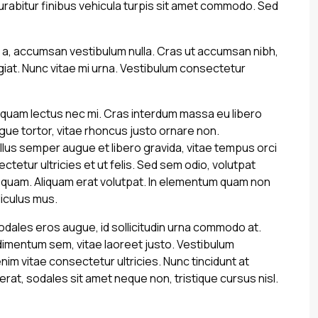
Curabitur finibus vehicula turpis sit amet commodo. Sed
h a, accumsan vestibulum nulla. Cras ut accumsan nibh,
giat. Nunc vitae mi urna. Vestibulum consectetur
les quam lectus nec mi. Cras interdum massa eu libero
gue tortor, vitae rhoncus justo ornare non.
ellus semper augue et libero gravida, vitae tempus orci
tetur ultricies et ut felis. Sed sem odio, volutpat
in quam. Aliquam erat volutpat. In elementum quam non
iculus mus.
dales eros augue, id sollicitudin urna commodo at.
dimentum sem, vitae laoreet justo. Vestibulum
m vitae consectetur ultricies. Nunc tincidunt at
rat, sodales sit amet neque non, tristique cursus nisl.