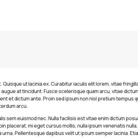
Quisque ut lacinia ex. Curabitur iaculis elit lorem, vitae fringil
 augue at tincidunt. Fusce scelerisque quam arcu, vitae dict
nt et dictum ante. Proin sed ipsum non nisl pretium tempus q
interdum arcu.
lis sem euismod nec. Nulla facilisis est vitae enim dictum posu
oin placerat, mi eget cursus mollis, nulla ipsum venenatis nulla,
na urna. Pellentesque dapibus velit ut ipsum semper lacinia. E