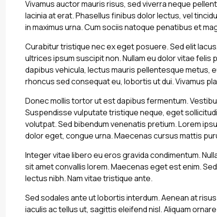
Vivamus auctor mauris risus, sed viverra neque pellen
lacinia at erat. Phasellus finibus dolor lectus, vel tincidu
in maximus urna. Cum sociis natoque penatibus et magn
Curabitur tristique nec ex eget posuere. Sed elit lacus, 
ultrices ipsum suscipit non. Nullam eu dolor vitae feli
dapibus vehicula, lectus mauris pellentesque metus, eu
rhoncus sed consequat eu, lobortis ut dui. Vivamus plac
Donec mollis tortor ut est dapibus fermentum. Vestibulum
Suspendisse vulputate tristique neque, eget sollicitud
volutpat. Sed bibendum venenatis pretium. Lorem ipsum 
dolor eget, congue urna. Maecenas cursus mattis puru
Integer vitae libero eu eros gravida condimentum. Null
sit amet convallis lorem. Maecenas eget est enim. Sed 
lectus nibh. Nam vitae tristique ante.
Sed sodales ante ut lobortis interdum. Aenean at risu
iaculis ac tellus ut, sagittis eleifend nisl. Aliquam orn