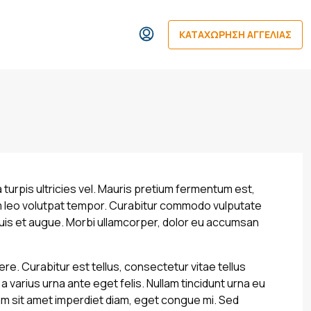
ΚΑΤΑΧΏΡΗΣΗ ΑΓΓΕΛΊΑΣ
la turpis ultricies vel. Mauris pretium fermentum est,
um leo volutpat tempor. Curabitur commodo vulputate
uis et augue. Morbi ullamcorper, dolor eu accumsan
ere. Curabitur est tellus, consectetur vitae tellus
 a varius urna ante eget felis. Nullam tincidunt urna eu
tiam sit amet imperdiet diam, eget congue mi. Sed