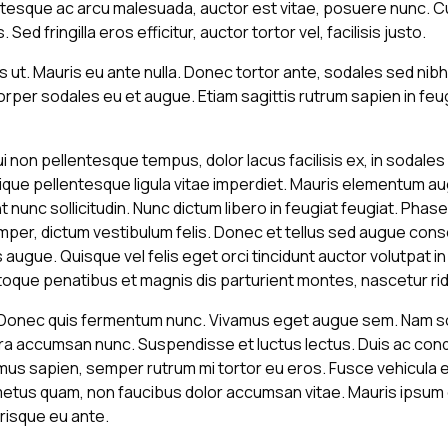
llentesque ac arcu malesuada, auctor est vitae, posuere nunc. 
ed fringilla eros efficitur, auctor tortor vel, facilisis justo.
s ut. Mauris eu ante nulla. Donec tortor ante, sodales sed nib
corper sodales eu et augue. Etiam sagittis rutrum sapien in feu
, dui non pellentesque tempus, dolor lacus facilisis ex, in soda
stique pellentesque ligula vitae imperdiet. Mauris elementum au
t nunc sollicitudin. Nunc dictum libero in feugiat feugiat. Phas
per, dictum vestibulum felis. Donec et tellus sed augue consec
 augue. Quisque vel felis eget orci tincidunt auctor volutpat 
toque penatibus et magnis dis parturient montes, nascetur rid
s. Donec quis fermentum nunc. Vivamus eget augue sem. Nam so
tra accumsan nunc. Suspendisse et luctus lectus. Duis ac con
s sapien, semper rutrum mi tortor eu eros. Fusce vehicula eni
 metus quam, non faucibus dolor accumsan vitae. Mauris ipsum e
risque eu ante.