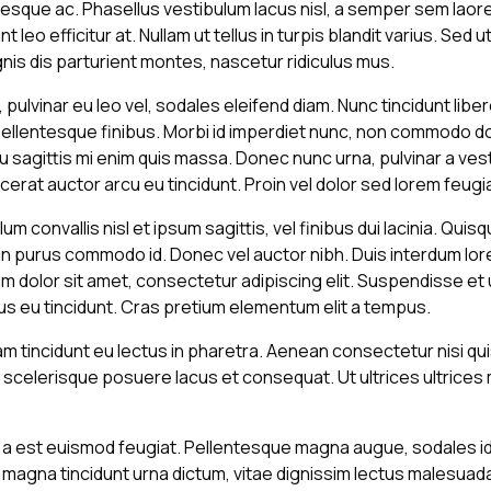
tesque ac. Phasellus vestibulum lacus nisl, a semper sem laor
nt leo efficitur at. Nullam ut tellus in turpis blandit varius. Sed
is dis parturient montes, nascetur ridiculus mus.
pulvinar eu leo vel, sodales eleifend diam. Nunc tincidunt libero
s pellentesque finibus. Morbi id imperdiet nunc, non commodo do
 sagittis mi enim quis massa. Donec nunc urna, pulvinar a ves
erat auctor arcu eu tincidunt. Proin vel dolor sed lorem feugi
 convallis nisl et ipsum sagittis, vel finibus dui lacinia. Qui
in purus commodo id. Donec vel auctor nibh. Duis interdum lor
dolor sit amet, consectetur adipiscing elit. Suspendisse et ul
s eu tincidunt. Cras pretium elementum elit a tempus.
am tincidunt eu lectus in pharetra. Aenean consectetur nisi qu
scelerisque posuere lacus et consequat. Ut ultrices ultrices 
s a est euismod feugiat. Pellentesque magna augue, sodales id
are magna tincidunt urna dictum, vitae dignissim lectus malesuada.