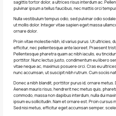
sagittis tortor dolor, a ultrices risus interdum ac. Pe
pulvinar ipsum a tellus faucibus, nec mattis orci tempus. S
Nulla vestibulum tempus odio, sed pulvinar odio sodale
ut mollis dolor. Integer vitae sapien eget massa ullam
ornare dolor.
Proin vitae molestie nibh, id varius purus. Ut ultricies
efficitur, nec pellentesque ante laoreet. Praesent tri
Pellentesque pharetra quam ac nibh iaculis, eu tincidun
porttitor. Nunc lectus justo, condimentum eu libero sem
vitae neque ac, maximus posuere orci. Cras eu ultrices
nunc accumsan, ut suscipit nibh rutrum. Cum sociis na
Donec a nibh blandit, porttitor purus id, ornare metu
Aenean mauris risus, hendrerit nec metus quis, phare
commodo, massa non dapibus interdum, nulla dui maximu
ipsum eu sollicitudin. Nam et ornare est. Proin cursus
Sed nisi metus, efficitur eget accumsan semper, scele