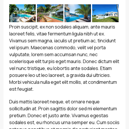
Proin suscipit, ex non sodales aliquam, ante mauris
laoreet felis, vitae fermentum ligula nibh ut ex.
Vivamus sem magna, iaculis ut pretium ac, tincidunt
vel ipsum. Maecenas commodo, velit vel porta
vulputate, lorem sem accumsan nunc, nec
scelerisque elit turpis eget mauris. Donec dictum elit
vel nunc tristique, eu lobortis ante sodales. Etiam
posuere leo ut leo laoreet, a gravida dui ultricies.
Morbi vehicula nulla eget elit mollis, at condimentum
est feugiat.
Duis mattis laoreet neque, et ornare neque
sollicitudin at. Proin sagittis dolor sed mi elementum
pretium. Donec et justo ante. Vivamus egestas
sodales est, eu rhoncus urna semper eu. Cum sociis