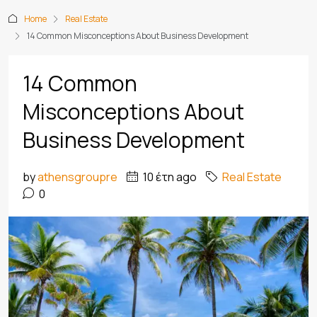
Home
Real Estate
14 Common Misconceptions About Business Development
14 Common
Misconceptions About
Business Development
by
athensgroupre
10 έτη ago
Real Estate
0