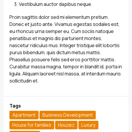
Vestibulum auctor dapibus neque.
Proin sagittis dolor sed mi elementum pretium.
Donec et justo ante. Vivamus egestas sodales est,
eu rhoncus urna semper eu. Cum sociis natoque
penatibus et magnis dis parturient montes,
nascetur ridiculus mus. Integer tristique elit lobortis
purus bibendum, quis dictum metus mattis.
Phasellus posuere felis sed eros porttitor mattis.
Curabitur massa magna, tempor in blandit id, porta in
ligula. Aliquam laoreet nisl massa, at interdum mauris
sollicitudin et.
Tags
Apartment
Business Development
House for families
Houzez
Luxury