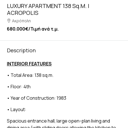
LUXURY APARTMENT 138 Sq.m. |
ACROPOLIS
Ακρόπολη
680.000€
/Τιμή ανά τ.μ.
Description
INTERIOR FEATURES
• Total Area: 138 sq.m.
• Floor: 4th
• Year of Construction: 1983
• Layout:
Spacious entrance hall, large open-plan living and
dining area (with sliding doors allowing the kitchen to