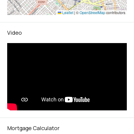
Leaflet
|
©
OpenStreetMap
contributors
Video
Mortgage Calculator