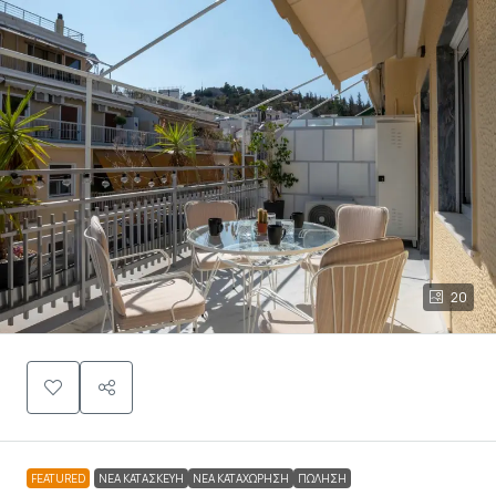
20
FEATURED
ΝΈΑ ΚΑΤΑΣΚΕΥΉ
ΝΈΑ ΚΑΤΑΧΏΡΗΣΗ
ΠΏΛΗΣΗ