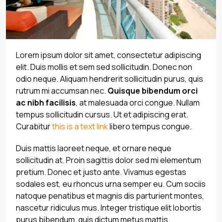
Lorem ipsum dolor sit amet, consectetur adipiscing
elit. Duis mollis et sem sed sollicitudin. Donec non
odio neque. Aliquam hendrerit sollicitudin purus, quis
rutrum mi accumsan nec.
Quisque bibendum orci
ac nibh facilisis
, at malesuada orci congue. Nullam
tempus sollicitudin cursus. Ut et adipiscing erat.
Curabitur
this is a text link
libero tempus congue.
Duis mattis laoreet neque, et ornare neque
sollicitudin at. Proin sagittis dolor sed mi elementum
pretium. Donec et justo ante. Vivamus egestas
sodales est, eu rhoncus urna semper eu. Cum sociis
natoque penatibus et magnis dis parturient montes,
nascetur ridiculus mus. Integer tristique elit lobortis
purus bibendum, quis dictum metus mattis.