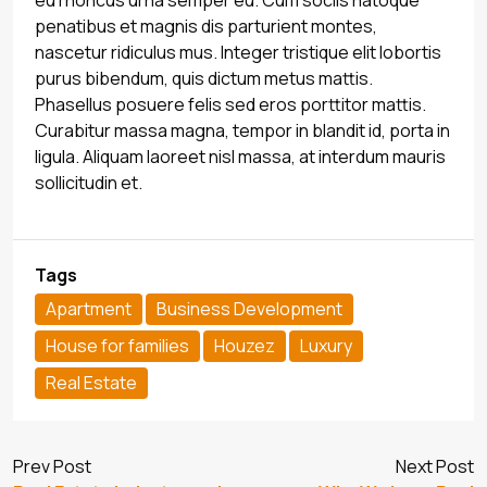
penatibus et magnis dis parturient montes,
nascetur ridiculus mus. Integer tristique elit lobortis
purus bibendum, quis dictum metus mattis.
Phasellus posuere felis sed eros porttitor mattis.
Curabitur massa magna, tempor in blandit id, porta in
ligula. Aliquam laoreet nisl massa, at interdum mauris
sollicitudin et.
Tags
Apartment
Business Development
House for families
Houzez
Luxury
Real Estate
Prev Post
Next Post