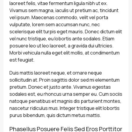
laoreet felis, vitae fermentum ligula nibh ut ex.
Vivamus sem magna, iaculis ut pretium ac, tincidunt
vel ipsum. Maecenas commodo, velit vel porta
vulputate, lorem sem accumsan nunc, nec
scelerisque elit turpis eget mauris. Donec dictum elit
vel nunc tristique, eu lobortis ante sodales. Etiam
posuere leo ut leo laoreet, a gravida dui ultricies.
Morbi vehicula nulla eget elit mollis, at condimentum
est feugiat.
Duis mattis laoreet neque, et ornare neque
sollicitudin at. Proin sagittis dolor sed mi elementum
pretium. Donec et justo ante. Vivamus egestas
sodales est, eu rhoncus urna semper eu. Cum sociis
natoque penatibus et magnis dis parturient montes,
nascetur ridiculus mus. Integer tristique elit lobortis
purus bibendum, quis dictum metus mattis.
Phasellus Posuere Felis Sed Eros Porttitor