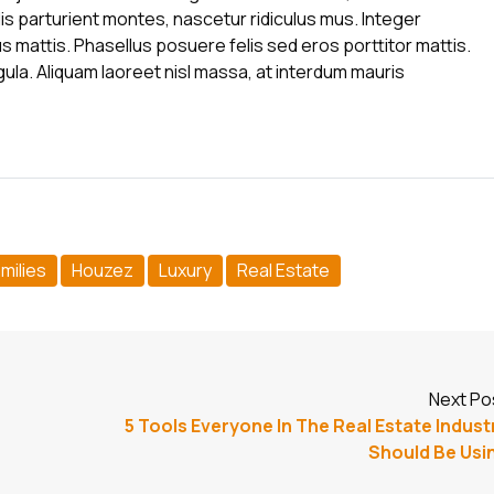
s parturient montes, nascetur ridiculus mus. Integer
us mattis. Phasellus posuere felis sed eros porttitor mattis.
gula. Aliquam laoreet nisl massa, at interdum mauris
milies
Houzez
Luxury
Real Estate
Next Po
5 Tools Everyone In The Real Estate Indust
Should Be Usi