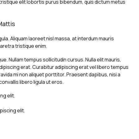
tristique elit lobortis purus bibendum, quis dictum metus
Mattis
gula. Aliquam laoreet nisl massa, at interdum mauris
pharetra tristique enim.
ngue. Nullam tempus sollicitudin cursus. Nulla elit mauris,
adipiscing erat. Curabitur adipiscing erat vel libero tempus
da mi non aliquet porttitor. Praesent dapibus, nisi a
vallis libero ligula ut eros.
g elit.
iscing elit.