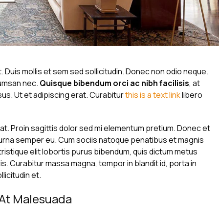
. Duis mollis et sem sed sollicitudin. Donec non odio neque.
ccumsan nec.
Quisque bibendum orci ac nibh facilisis
, at
us. Ut et adipiscing erat. Curabitur
this is a text link
libero
 at. Proin sagittis dolor sed mi elementum pretium. Donec et
 urna semper eu. Cum sociis natoque penatibus et magnis
tristique elit lobortis purus bibendum, quis dictum metus
is. Curabitur massa magna, tempor in blandit id, porta in
licitudin et.
s At Malesuada