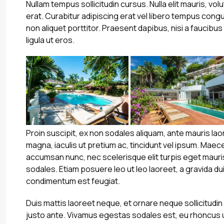
Nullam tempus sollicitudin cursus. Nulla elit mauris, vol
erat. Curabitur adipiscing erat vel libero tempus con
non aliquet porttitor. Praesent dapibus, nisi a faucibu
ligula ut eros.
Proin suscipit, ex non sodales aliquam, ante mauris lao
magna, iaculis ut pretium ac, tincidunt vel ipsum. Mae
accumsan nunc, nec scelerisque elit turpis eget mauris.
sodales. Etiam posuere leo ut leo laoreet, a gravida dui u
condimentum est feugiat.
Duis mattis laoreet neque, et ornare neque sollicitudin
justo ante. Vivamus egestas sodales est, eu rhoncus