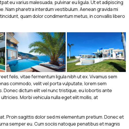
utpat eu varius malesuada, pulvinar eu ligula. Ut et adipiscing
gue. Nam pharetra interdum vestibulum. Aenean gravida mi
s tincidunt, quam dolor condimentum metus, in convallis libero
reet felis, vitae fermentum ligula nibh ut ex. Vivamus sem
cenas commodo, velit vel porta vulputate, lorem sem
 Donec dictum elit vel nunc tristique, eu lobortis ante
ltricies. Morbi vehicula nulla eget elit mollis, at
 at. Proin sagittis dolor sed mi elementum pretium. Donec et
 urna semper eu. Cum sociis natoque penatibus et magnis