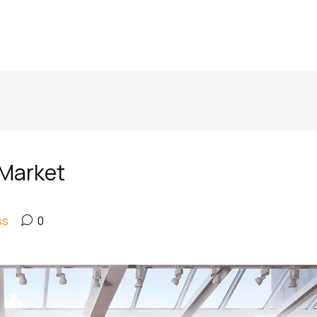
 Market
ss
0