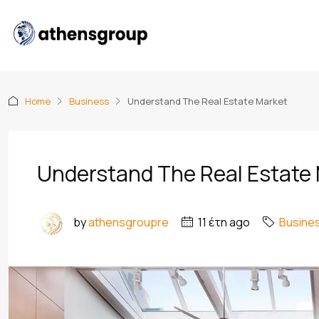
Home
Business
Understand The Real Estate Market
Understand The Real Estate
by
athensgroupre
11 έτη ago
Busine