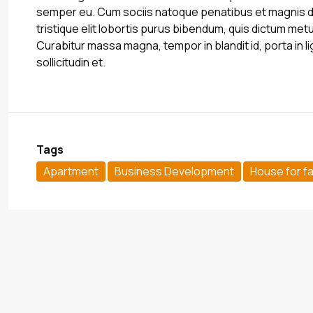
semper eu. Cum sociis natoque penatibus et magnis di
tristique elit lobortis purus bibendum, quis dictum met
Curabitur massa magna, tempor in blandit id, porta in li
sollicitudin et.
Tags
Apartment
Business Development
House for fa