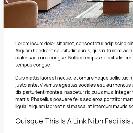
Lorem ipsum dolor sit amet, consectetur adipiscing elit
Aliquam hendrerit sollicitudin purus, quis rutrum mi a
malesuada orci congue. Nullam tempus sollicitudin curs
tempus congue.
Duis mattis laoreet neque, et ornare neque sollicitudin
justo ante. Vivamus egestas sodales est, eu rhoncus
dis parturient montes, nascetur ridiculus mus. Integer 
mattis. Phasellus posuere felis sed eros porttitor matt
ligula. Aliquam laoreet nisl massa, at interdum mauris sol
Quisque This Is A Link Nibh Facilisi