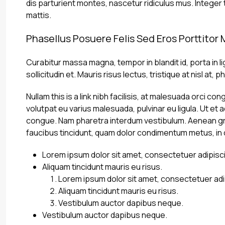
dis parturient montes, nascetur ridiculus mus. Integer 
mattis.
Phasellus Posuere Felis Sed Eros Porttitor 
Curabitur massa magna, tempor in blandit id, porta in li
sollicitudin et. Mauris risus lectus, tristique at nisl at, 
Nullam this is a link nibh facilisis, at malesuada orci co
volutpat eu varius malesuada, pulvinar eu ligula. Ut et 
congue. Nam pharetra interdum vestibulum. Aenean gravi
faucibus tincidunt, quam dolor condimentum metus, in con
Lorem ipsum dolor sit amet, consectetuer adipiscin
Aliquam tincidunt mauris eu risus.
Lorem ipsum dolor sit amet, consectetuer adip
Aliquam tincidunt mauris eu risus.
Vestibulum auctor dapibus neque.
Vestibulum auctor dapibus neque.